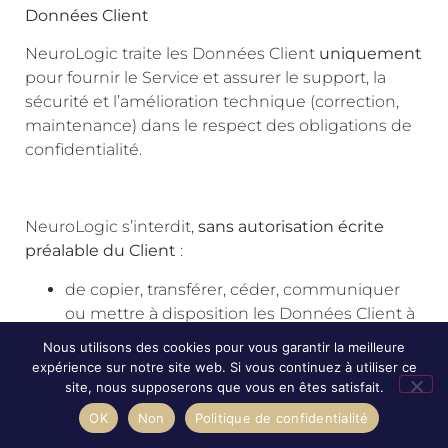
Données Client
NeuroLogic traite les Données Client
uniquement
pour fournir le Service et assurer le support, la
sécurité et l’amélioration technique (correction,
maintenance) dans le respect des obligations de
confidentialité.
NeuroLogic s’interdit,
sans autorisation écrite
préalable du Client
:
de copier, transférer, céder, communiquer
ou mettre à disposition les Données Client à
des tiers (hors sous-traitants strictement
Nous utilisons des cookies pour vous garantir la meilleure
nécessaires à l’exécution du Service, soumis
expérience sur notre site web. Si vous continuez à utiliser ce
à confidentialité) ;
site, nous supposerons que vous en êtes satisfait.
d’utiliser les Données Client à d’autres
OK
Non
Politique de confidentialité
finalités que l’exécution du Service (ex.