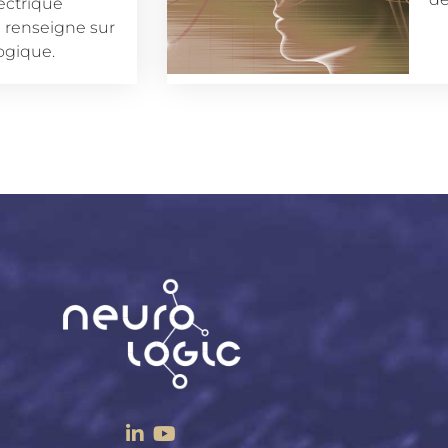
lectrique
 renseigne sur
logique.