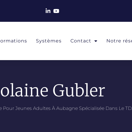
Formations
Systèmes
Contact
Notre rés
iolaine Gubler
re Pour Jeunes Adultes À Aubagne Spécialisée Dans Le T