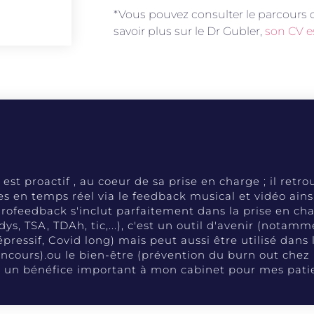
*Vous pouvez consulter le parcours d
savoir plus sur le Dr Gubler,
son CV es
est proactif , au coeur de sa prise en charge ; il retrou
s en temps réel via le feedback musical et vidéo ains
urofeedback s'inclut parfaitement dans la prise en ch
, TSA, TDAh, tic,...), c'est un outil d'avenir (notamm
pressif, Covid long) mais peut aussi être utilisé dans
oncours).ou le bien-être (prévention du burn out chez
e un bénéfice important à mon cabinet pour mes patien