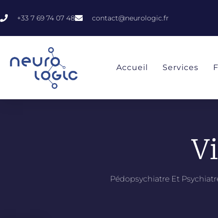
+33 7 69 74 07 48
contact@neurologic.fr
Accueil
Services
V
Pédopsychiatre Et Psychiat