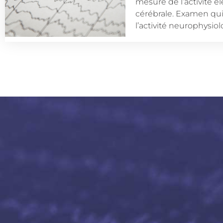
mesure de l’activité é
cérébrale. Examen qui
l’activité neurophysio