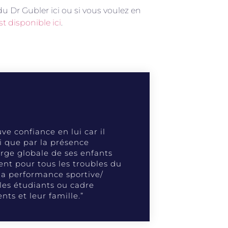
u Dr Gubler ici ou si vous voulez en
t disponible ici
.
ve confiance en lui car il
i que par la présence
arge globale de ses enfants
ent pour tous les troubles du
 la performance sportive/
 les étudiants ou cadre
ts et leur famille.”