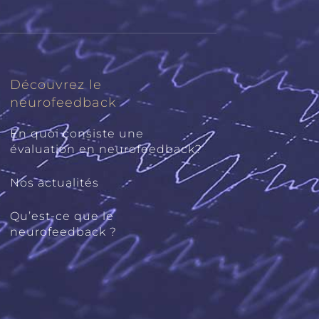
Découvrez le
neurofeedback
En quoi consiste une
évaluation en neurofeedback?
Nos actualités
Qu’est-ce que le
neurofeedback ?