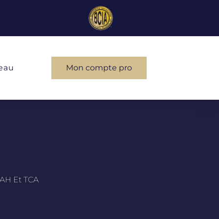
eau
Mon compte pro
DAH Et TCA