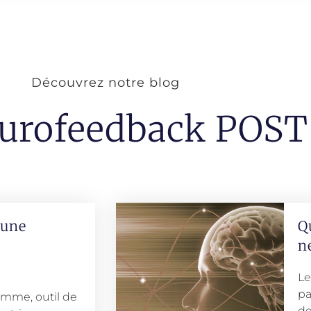
Découvrez notre blog
urofeedback POST
 une
Q
n
Le
pa
amme, outil de
de